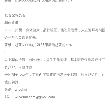
薪酬：起薪5000迪拉姆 试用期为起薪的75%
-
仓管配货员若干
职位要求：
20~35岁 男，身体健康，品行端正，能吃苦耐劳，人在迪拜有驾照
会开车会英语者优先。
薪酬：起薪6000迪拉姆 试用期为起薪的75%
-
以上职位待遇：包吃包住，提供工作签证、基本医疗保险和银行工
资账户、带薪休假
合同期至少两年，有意向者请将简历发送至邮箱。如只能短期、过
渡的勿扰。
微信：w-yehui
邮箱：wuyehui.com@gmail.com