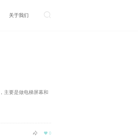

则
关于我们
D，主要是做电梯屏幕和

0
