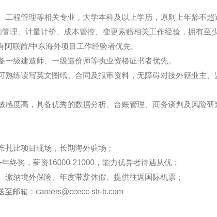
价、工程管理等相关专业，大学本科及以上学历，原则上年龄不超
程合约管理、计量计价、成本管控、变更索赔相关工作经验，拥有至
有阿联酋/中东海外项目工作经验者优先。
，具备一级建造师、一级造价师等执业资格证书者优先。
力，可熟练读写英文图纸、合同及报审资料，无障碍对接外籍业主
数据敏感度高，具备优秀的数据分析、台账管理、商务谈判及风险
阿布扎比项目现场，长期海外驻场；
+年终奖，薪资16000-21000，能力优异者待遇从优；
食宿、缴纳境外保险、年度带薪休假、提供往返国际机票；
careers@ccecc-str-b.com