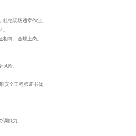
，杜绝现场违章作业。
料。
证相符、合规上岗。
全风险。
注册安全工程师证书优
协调能力。