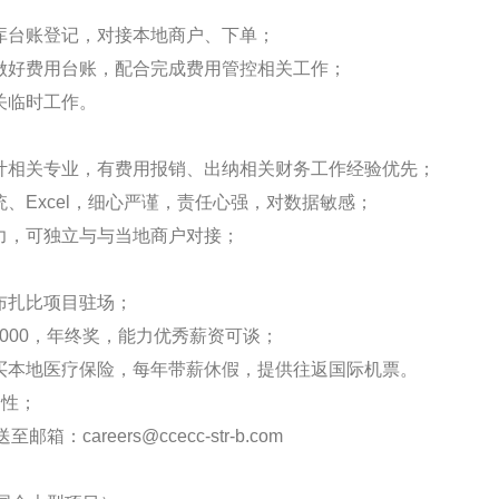
入库台账登记，对接本地商户、下单；
，做好费用台账，配合完成费用管控相关工作；
关临时工作。
会计相关专业，有费用报销、出纳相关财务工作经验优先；
统、Excel，细心严谨，责任心强，对数据敏感；
能力，可独立与与当地商户对接；
布扎比项目驻场；
-17000，年终奖，能力优秀薪资可谈；
购买本地医疗保险，每年带薪休假，提供往返国际机票。
男性；
careers@ccecc-str-b.com