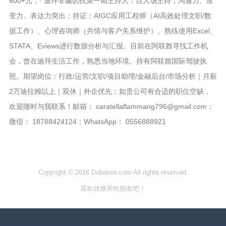
600+元；· 迪拜非诚勿扰第一期主持人：百人场主持，沟通力、应
变力、表达力突出；持证：AIGC应用工程师（AI高效处理文职/数
据工作）、心理咨询师（共情与客户关系维护）。熟练使用Excel、
STATA、Eviews进行数据分析与汇报。目前在阿联酋寻找工作机
会，曾在迪拜生活工作，熟悉当地环境。持有阿联酋国际驾驶执
照。期望岗位：行政/运营/文职/项目助理/金融后台/市场分析｜月薪
2万迪拉姆以上｜双休｜外企优先；如贵公司有合适的职位空缺，
欢迎随时与我联系！邮箱： caratellaflammang796@gmail.com；
微信： 18788424124；WhatsApp： 0556888921
Copyright © 2016 Dubairen.com All rights reserved.
喜欢就推荐给朋友吧！