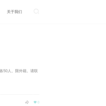

则
关于我们
木工各50人。限外籍。请联

0
