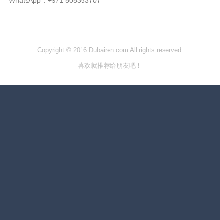
WhatsApp：+971 505363707
Copyright © 2016 Dubairen.com All rights reserved.
喜欢就推荐给朋友吧！