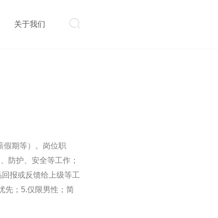

则
关于我们
带薪假期等）。岗位职
护、防护、安全等工作；
品回报或反馈给上级等工
车优先；5.仅限男性；简