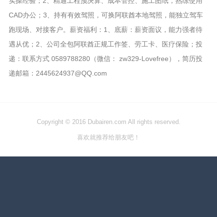
实操经验；2、精通工程预决算、成本管控、施工图纸，熟练使用
CAD办公；3、持有有效驾照，可换阿联酋本地驾照，能独立驾车
跑现场、对接客户。薪资福利：1、底薪：薪资面议，能力强者待
遇从优；2、公司全包阿联酋正规工作签、劳工卡、医疗保险；投
递：联系方式 0589788280（微信： zw329-Lovefree），简历投
递邮箱：2445624937@QQ.com
Copyright © 2016 Dubairen.com All rights reserved.
喜欢就推荐给朋友吧！