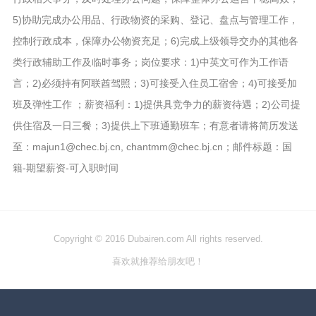
5)协助完成办公用品、行政物资的采购、登记、盘点与管理工作，
控制行政成本，保障办公物资充足；6)完成上级领导交办的其他各
类行政辅助工作及临时事务；岗位要求：1)中英文可作为工作语
言；2)必须持有阿联酋驾照；3)可接受入住员工宿舍；4)可接受加
班及弹性工作 ；薪资福利：1)提供具竞争力的薪资待遇；2)公司提
供住宿及一日三餐；3)提供上下班通勤班车；有意者请将简历发送
至：majun1@chec.bj.cn, chantmm@chec.bj.cn；邮件标题：国
籍-期望薪资-可入职时间
Copyright © 2016 Dubairen.com All rights reserved.
喜欢就推荐给朋友吧！