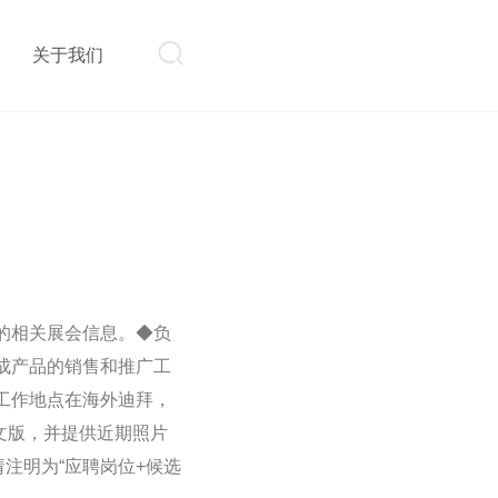

则
关于我们
的相关展会信息。◆负
成产品的销售和推广工
工作地点在海外迪拜，
文版，并提供近期照片
题请注明为“应聘岗位+候选