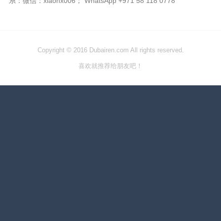
系：微信：xiaohx006； WhatsApp +971 58 118 0778
Copyright © 2016 Dubairen.com All rights reserved.
喜欢就推荐给朋友吧！