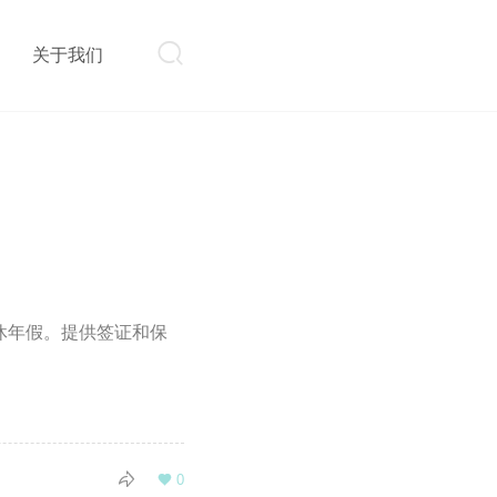

则
关于我们
休年假。提供签证和保

0
