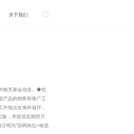

则
关于我们
的相关展会信息。◆负
成产品的销售和推广工
工作地点在海外迪拜，
文版，并提供近期照片
题请注明为“应聘岗位+候选