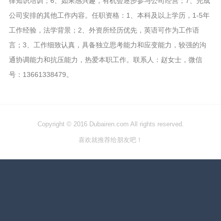
律知识培训；6、如果感兴趣，有机会逐步参与公司经营；7、完成
公司安排的其他工作内容。任职资格：1、本科及以上学历，1-5年
工作经验，法学背景；2、外资所经历优先，英语可作为工作语
言；3、工作细致认真，具备独立思考能力和应变能力，较强的沟
通协调能力和抗压能力，热爱本职工作。联系人：赵女士，微信
号：13661338479。
Copyright © 2016 Dubairen.com All rights reserved.
喜欢就推荐给朋友吧！