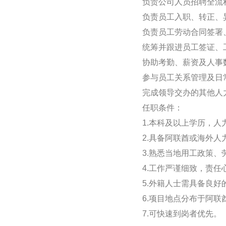
负责公司人员招聘全流
负责员工入职、转正、
负责员工劳动合同签署
统筹并跟进员工签证、工卡、
协助考勤、薪资及人事
参与员工关系管理及日
完成领导交办的其他人
任职条件：
1.本科及以上学历，
2.具备阿联酋或海外
3.熟悉当地用工政策
4.工作严谨细致，责
5.外籍人士需具备良
6.项目地点分布于阿
7.可快速到岗者优先。