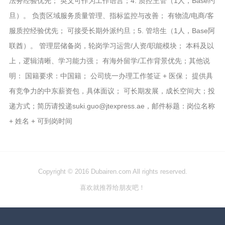
法务经验优先； 英文可作为工作语言；4. 质控主管（1人，Base约
旦）。 负责区域服务质量管理、指标监控与改善； 有物流/电商/客
服质控经验优先； 可接受长期外派约旦；5. 管培生（1人，Base阿
联酋）。 管理层储备岗，轮岗学习运营/人资/职能模块； 本科及以
上，逻辑清晰、学习能力强； 有海外留学/工作背景优先；其他说
明： 国籍要求：中国籍； 公司统一办理工作签证 + 医保； 提供具
有竞争力的中东薪资包，具体面议； 可长期发展，成长空间大；投
递方式；简历请投递suki.guo@jtexpress.ae，邮件标题：岗位名称
+ 姓名 + 可到岗时间
Copyright © 2016 Dubairen.com All rights reserved.
喜欢就推荐给朋友吧！