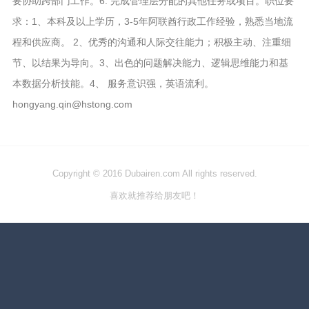
要协助跨部门工作。6. 完成管理层分配的其他任务或项目。职位要
求：1、本科及以上学历，3-5年阿联酋行政工作经验，熟悉当地流
程和供应商。 2、优秀的沟通和人际交往能力；积极主动、注重细
节、以结果为导向。3、出色的问题解决能力、逻辑思维能力和基
本数据分析技能。4、 服务意识强，英语流利。
hongyang.qin@hstong.com
Copyright © 2016 Dubairen.com All rights reserved.
喜欢就推荐给朋友吧！