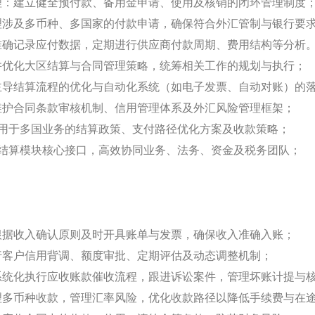
理：建立健全预付款、备用金申请、使用及核销的闭环管理制度
理涉及多币种、多国家的付款申请，确保符合外汇管制与银行要
准确记录应付数据，定期进行供应商付款周期、费用结构等分析
并优化大区结算与合同管理策略，统筹相关工作的规划与执行；
主导结算流程的优化与自动化系统（如电子发票、自动对账）的
维护合同条款审核机制、信用管理体系及外汇风险管理框架；
适用于多国业务的结算政策、支付路径优化方案及收款策略；
为结算模块核心接口，高效协同业务、法务、资金及税务团队；
根据收入确认原则及时开具账单与发票，确保收入准确入账；
行客户信用背调、额度审批、定期评估及动态调整机制；
系统化执行应收账款催收流程，跟进诉讼案件，管理坏账计提与
理多币种收款，管理汇率风险，优化收款路径以降低手续费与在