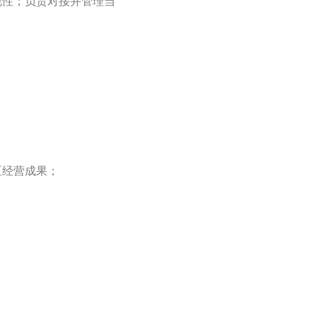
规性；负责对接并管理当
；
；
区经营成果；
；