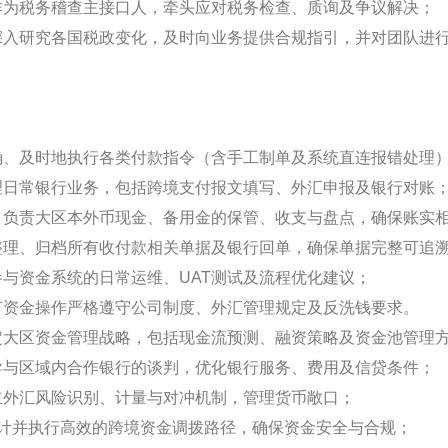
作为税务稽查主接口人，牵头应对税务检查、质询及争议解决；
深入研究各国税政变化，及时向业务提供合规指引，并对团队进
确、及时地执行各类付款指令（含手工制单及系统直连报错处理
理日常银行业务，包括跨境支付报文填写、外汇申报及银行对账
：负责大区本外币现金、备用金的保管、收支与盘点，确保账实
整理、归档所有收付款相关单据及银行回单，确保单据完整可追
参与资金系统的日常运维、UAT测试及流程优化建议；
有资金操作严格遵守公司制度、外汇管理规定及反洗钱要求。
定大区资金管理战略，包括现金流预测、融资策略及资金池管理
导与区域内合作银行的谈判，优化银行服务、费用及信贷条件；
立外汇风险识别、计量与对冲机制，管理货币敞口；
设计并执行高效的跨境资金调拨路径，确保资金安全与合规；