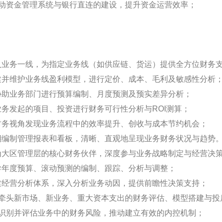
推动资金管理系统与银行直连的建设，提升资金运营效率；
入业务一线，为指定业务线（如供应链、货运）提供全方位财务
建并维护业务线盈利模型，进行定价、成本、毛利及敏感性分析
协助业务部门进行预算编制、月度预测及预实差异分析；
业务发起的项目、投资进行财务可行性分析与ROI测算；
财务视角发现业务流程中的效率提升、创收与成本节约机会；
期编制管理报表和看板，清晰、直观地呈现业务财务状况与趋势
为大区管理层的核心财务伙伴，深度参与业务战略制定与经营决
导年度预算、滚动预测的编制、跟踪、分析与调整；
建经营分析体系，深入分析业务动因，提供前瞻性决策支持；
：牵头新市场、新业务、重大资本支出的财务评估、模型搭建与投
：识别并评估业务中的财务风险，推动建立有效的内控机制；