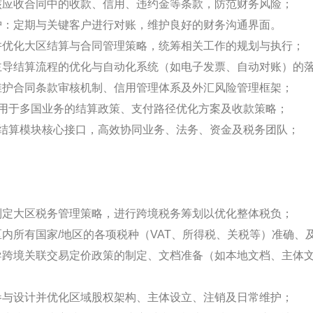
核应收合同中的收款、信用、违约金等条款，防范财务风险；
护：定期与关键客户进行对账，维护良好的财务沟通界面。
并优化大区结算与合同管理策略，统筹相关工作的规划与执行；
主导结算流程的优化与自动化系统（如电子发票、自动对账）的
维护合同条款审核机制、信用管理体系及外汇风险管理框架；
适用于多国业务的结算政策、支付路径优化方案及收款策略；
为结算模块核心接口，高效协同业务、法务、资金及税务团队；
制定大区税务管理策略，进行跨境税务筹划以优化整体税负；
区内所有国家/地区的各项税种（VAT、所得税、关税等）准确、
导跨境关联交易定价政策的制定、文档准备（如本地文档、主体
参与设计并优化区域股权架构、主体设立、注销及日常维护；