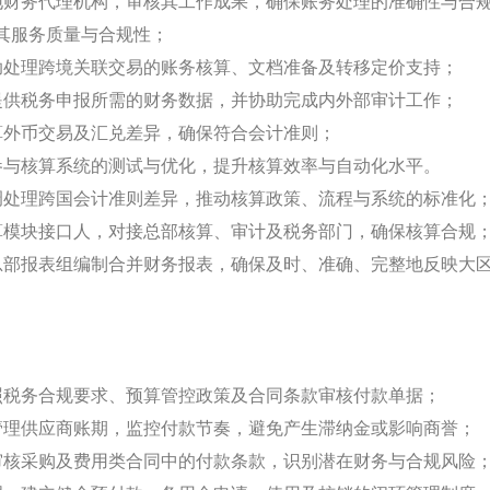
地财务代理机构，审核其工作成果，确保账务处理的准确性与合
其服务质量与合规性；
助处理跨境关联交易的账务核算、文档准备及转移定价支持；
提供税务申报所需的财务数据，并协助完成内外部审计工作；
算外币交易及汇兑差异，确保符合会计准则；
参与核算系统的测试与优化，提升核算效率与自动化水平。
调处理跨国会计准则差异，推动核算政策、流程与系统的标准化
算模块接口人，对接总部核算、审计及税务部门，确保核算合规
总部报表组编制合并财务报表，确保及时、准确、完整地反映大
照税务合规要求、预算管控政策及合同条款审核付款单据；
管理供应商账期，监控付款节奏，避免产生滞纳金或影响商誉；
审核采购及费用类合同中的付款条款，识别潜在财务与合规风险