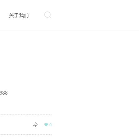

则
关于我们
88

0
