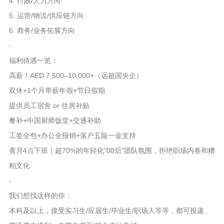
4. 行政/人力方向
5. 运营/物流/供应链方向
6. 商务/业务拓展方向
-
福利待遇一览：
高薪！AED 7,500–10,000+（远超国央企）
双休+1个月带薪年假+节日假期
提供员工宿舍 or 住房补贴
餐补+中国厨师饭堂+交通补助
工签全包+办公全报销+落户五险一金支持
斋月4点下班｜超70%的年轻化“00后”团队氛围，拒绝职场内卷和糟
粕文化
-
我们想找这样的你：
本科及以上，接受实习生/应届生/毕业生/职场人等等，都可投递