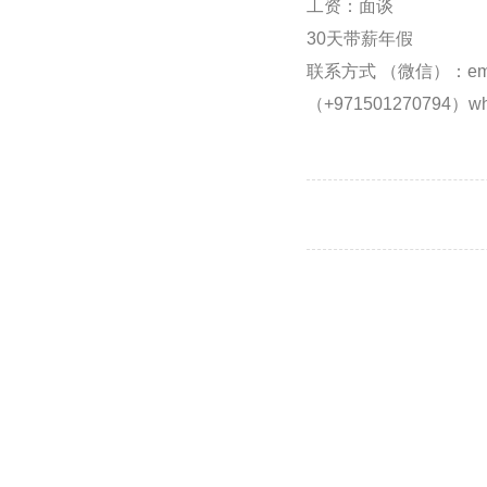
工资：面谈
30天带薪年假
联系方式 （微信）：emi
（+971501270794）wh