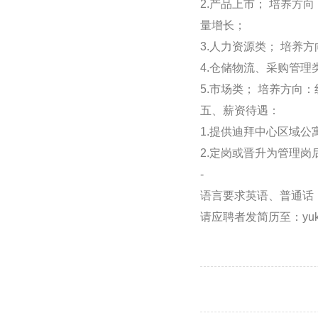
2.产品上市； 培养
量增长；
3.人力资源类； 培养
4.仓储物流、采购管
5.市场类； 培养方
五、薪资待遇：
1.提供迪拜中心区域
2.定岗或晋升为管理
-
语言要求英语、普通话
请应聘者发简历至：yuki