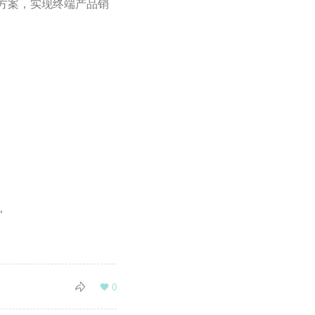
和方案，实现终端产品销
“

0
