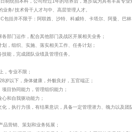
的全日制统招本科，公司经过1年的培养后，逐步成为具有丰富专
的业务/ 技术骨干人才与中、高层管理人才。
CC包括并不限于：阿联酋、沙特、科威特、卡塔尔、阿曼、巴
了解各部门运作，配合其他部门及战区开展相关业务；
养计划，组织、实施、落实相关工作、任务计划；
业务技能，完成团队业绩及管理任务。
以上，专业不限；
年龄28岁以下，身体健康，外貌良好，五官端正；
力、项目协同能力，管理组织能力；
事业心和自我驱动能力；
业文化，执行力强，有结果意识，具备一定管理潜力、魄力以及团
：产品营销、策划和业务拓展；