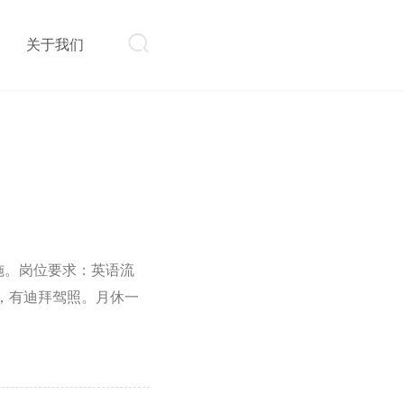

则
关于我们
设施。岗位要求：英语流
，有迪拜驾照。月休一