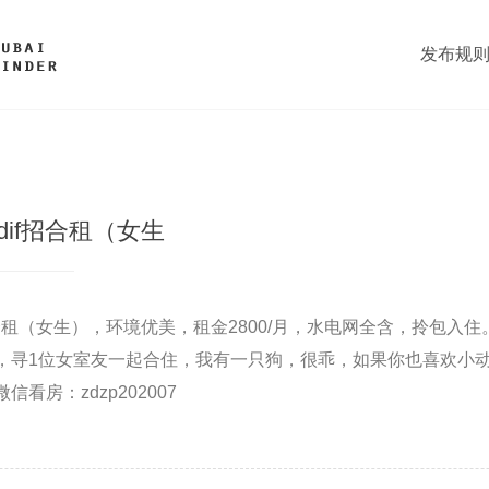
发布规
dif招合租（女生
f招合租（女生），环境优美，租金2800/月，水电网全含，拎包入
，寻1位女室友一起合住，我有一只狗，很乖，如果你也喜欢小
看房：zdzp202007