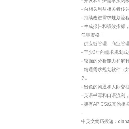
- 开发和维护需求预测
- 向相关利益相关者
- 持续改进需求规划流
- 生成报告和绩效指
任职资格：
- 供应链管理、商业
- 至少3年的需求规划
- 较强的分析能力和解
- 精通需求规划软件（如S
先。
- 出色的沟通和人际
- 英语书写和口语流利
- 拥有APICS或其
-
中英文简历投递：diana.xi