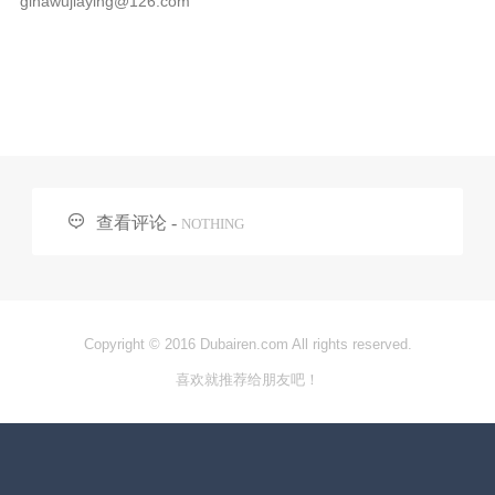
ginawujiaying@126.com

查看评论 -
NOTHING
Copyright © 2016 Dubairen.com All rights reserved.
喜欢就推荐给朋友吧！