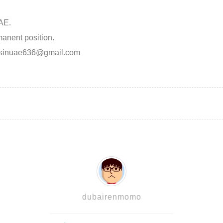
AE.
manent position.
obsinuae636@gmail.com
dubairenmomo