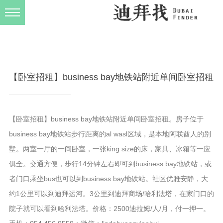
发布规则
关于我们
【卧室招租】business bay地铁站附近单间卧室招租
【卧室招租】business bay地铁站
附近单间卧室招租。
房子位于
business bay
地铁站步行距离
的
al wasl
区域，是本地阿联酋人的别
墅。两室一厅的一间卧室，一张king size的床，家具、冰箱等一应
俱全。
交通方便，步行
14
分钟左右即可到
business bay
地铁站，或
者门口乘坐
bus
也可以到
business bay
地铁站。
社区优雅安静，大
约
1
公里可以到迪拜运河。3公里到迪拜商场/哈利法塔，在家门口的
院子就可以看到哈利法塔。
价格：
2
500
迪拉姆
/
人
/
月，付一押一。