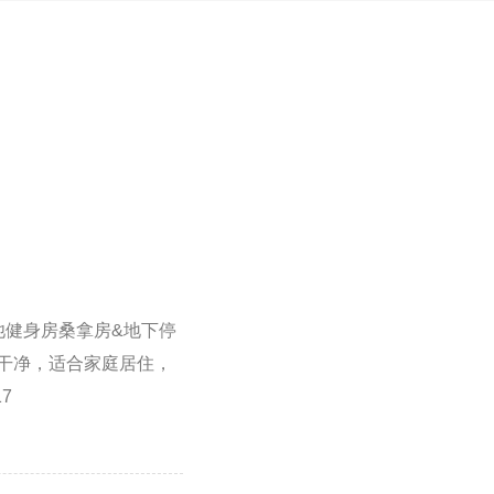
泳池健身房桑拿房&地下停
干净，适合家庭居住，
7