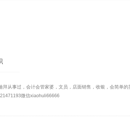
职
迪拜从事过，会计会管家婆，文员，店面销售，收银，会简单的
71193微信xiaohuli66666