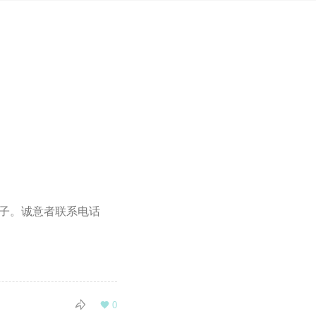
子。️诚意者联系电话

0
