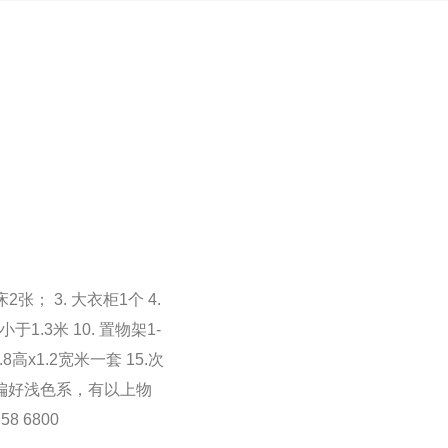
张； 3. 大衣柜1个 4.
于1.3米 10. 置物架1-
8高x1.2宽米一套 15.次
物件偏好浅色系，有以上物
8 6800