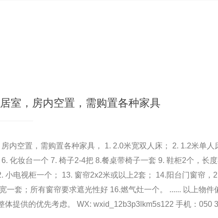
2居室，房内空置，需购置各种家具
空置，需购置各种家具， 1. 2.0米宽双人床； 2. 1.2米单人床2
 6. 化妆台一个 7. 椅子2-4把 8.餐桌带椅子一套 9. 鞋柜2个，长度小
2. 小电视柜一个； 13. 窗帘2x2米或以上2套； 14.阳台门窗帘，2.
米宽一套；所有窗帘要求遮光性好 16.燃气灶一个。 ...... 以上
的优先考虑。 WX: wxid_12b3p3lkm5s122 手机：050 35